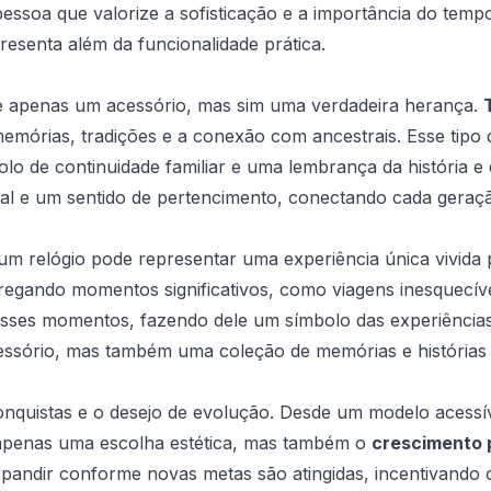
essoa que valorize a sofisticação e a importância do tempo
presenta além da funcionalidade prática.
o é apenas um acessório, mas sim uma verdadeira herança.
mórias, tradições e a conexão com ancestrais. Esse tipo 
o de continuidade familiar e uma lembrança da história e d
l e um sentido de pertencimento, conectando cada geraçã
m relógio pode representar uma experiência única vivida p
rregando momentos significativos, como viagens inesquecíve
 esses momentos, fazendo dele um símbolo das experiência
essório, mas também uma coleção de memórias e histórias 
onquistas e o desejo de evolução. Desde um modelo acessív
o apenas uma escolha estética, mas também o
crescimento p
pandir conforme novas metas são atingidas, incentivando o